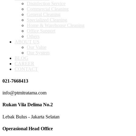
Disinfection Service
Commercial Cleaning
General Cleaning
Specialized Cleaning
Home & Warehouse Cleaning
Office Support
Others
ABOUT US
Our Value
Our System
BLOG
CAREER
CONTACT
021-7668413
info@ptmitratama.com
Rukan Vila Delima No.2
Lebak Bulus - Jakarta Selatan
Operasional Head Office