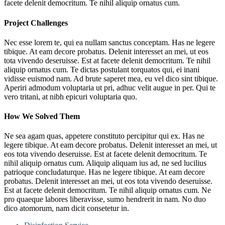
facete delenit democritum. Te nihil aliquip ornatus cum.
Project Challenges
Nec esse lorem te, qui ea nullam sanctus conceptam. Has ne legere
tibique. At eam decore probatus. Delenit interesset an mei, ut eos
tota vivendo deseruisse. Est at facete delenit democritum. Te nihil
aliquip ornatus cum. Te dictas postulant torquatos qui, ei inani
vidisse euismod nam. Ad brute saperet mea, eu vel dico sint tibique.
Aperiri admodum voluptaria ut pri, adhuc velit augue in per. Qui te
vero tritani, at nibh epicuri voluptaria quo.
How We Solved Them
Ne sea agam quas, appetere constituto percipitur qui ex. Has ne
legere tibique. At eam decore probatus. Delenit interesset an mei, ut
eos tota vivendo deseruisse. Est at facete delenit democritum. Te
nihil aliquip ornatus cum. Aliquip aliquam ius ad, ne sed lucilius
patrioque concludaturque. Has ne legere tibique. At eam decore
probatus. Delenit interesset an mei, ut eos tota vivendo deseruisse.
Est at facete delenit democritum. Te nihil aliquip ornatus cum. Ne
pro quaeque labores liberavisse, sumo hendrerit in nam. No duo
dico atomorum, nam dicit consetetur in.