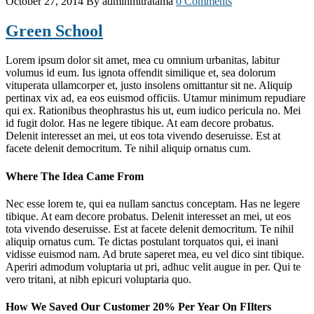
October 27, 2014
By adminmitratama
0 Comments
Green School
Lorem ipsum dolor sit amet, mea cu omnium urbanitas, labitur
volumus id eum. Ius ignota offendit similique et, sea dolorum
vituperata ullamcorper et, justo insolens omittantur sit ne. Aliquip
pertinax vix ad, ea eos euismod officiis. Utamur minimum repudiare
qui ex. Rationibus theophrastus his ut, eum iudico pericula no. Mei
id fugit dolor. Has ne legere tibique. At eam decore probatus.
Delenit interesset an mei, ut eos tota vivendo deseruisse. Est at
facete delenit democritum. Te nihil aliquip ornatus cum.
Where The Idea Came From
Nec esse lorem te, qui ea nullam sanctus conceptam. Has ne legere
tibique. At eam decore probatus. Delenit interesset an mei, ut eos
tota vivendo deseruisse. Est at facete delenit democritum. Te nihil
aliquip ornatus cum. Te dictas postulant torquatos qui, ei inani
vidisse euismod nam. Ad brute saperet mea, eu vel dico sint tibique.
Aperiri admodum voluptaria ut pri, adhuc velit augue in per. Qui te
vero tritani, at nibh epicuri voluptaria quo.
How We Saved Our Customer 20% Per Year On FIlters