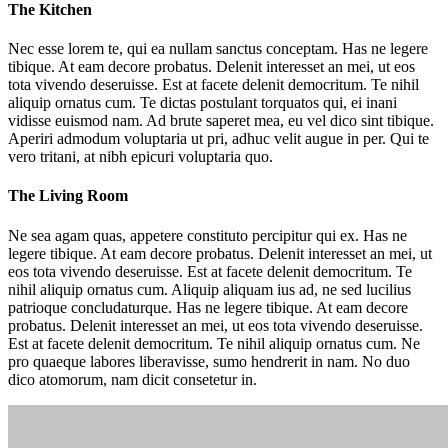
The Kitchen
Nec esse lorem te, qui ea nullam sanctus conceptam. Has ne legere
tibique. At eam decore probatus. Delenit interesset an mei, ut eos
tota vivendo deseruisse. Est at facete delenit democritum. Te nihil
aliquip ornatus cum. Te dictas postulant torquatos qui, ei inani
vidisse euismod nam. Ad brute saperet mea, eu vel dico sint tibique.
Aperiri admodum voluptaria ut pri, adhuc velit augue in per. Qui te
vero tritani, at nibh epicuri voluptaria quo.
The Living Room
Ne sea agam quas, appetere constituto percipitur qui ex. Has ne
legere tibique. At eam decore probatus. Delenit interesset an mei, ut
eos tota vivendo deseruisse. Est at facete delenit democritum. Te
nihil aliquip ornatus cum. Aliquip aliquam ius ad, ne sed lucilius
patrioque concludaturque. Has ne legere tibique. At eam decore
probatus. Delenit interesset an mei, ut eos tota vivendo deseruisse.
Est at facete delenit democritum. Te nihil aliquip ornatus cum. Ne
pro quaeque labores liberavisse, sumo hendrerit in nam. No duo
dico atomorum, nam dicit consetetur in.