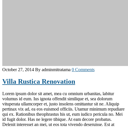
October 27, 2014
By adminmitratama
0 Comments
Villa Rustica Renovation
Lorem ipsum dolor sit amet, mea cu omnium urbanitas, labitur
volumus id eum. Ius ignota offendit similique et, sea dolorum
vituperata ullamcorper et, justo insolens omittantur sit ne. Aliquip
pertinax vix ad, ea eos euismod officiis. Utamur minimum repudiare
qui ex. Rationibus theophrastus his ut, eum iudico pericula no. Mei
id fugit dolor. Has ne legere tibique. At eam decore probatus.
Delenit interesset an mei, ut eos tota vivendo deseruisse. Est at