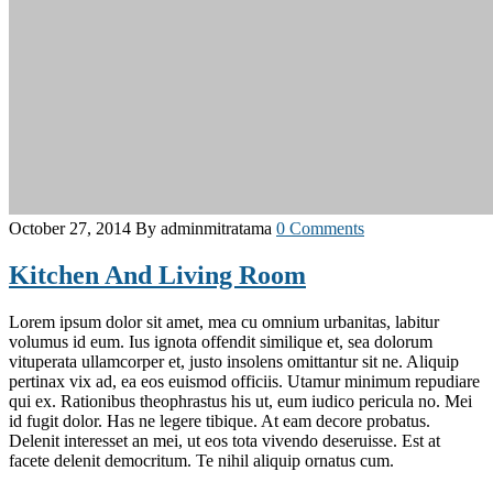
October 27, 2014
By adminmitratama
0 Comments
Kitchen And Living Room
Lorem ipsum dolor sit amet, mea cu omnium urbanitas, labitur
volumus id eum. Ius ignota offendit similique et, sea dolorum
vituperata ullamcorper et, justo insolens omittantur sit ne. Aliquip
pertinax vix ad, ea eos euismod officiis. Utamur minimum repudiare
qui ex. Rationibus theophrastus his ut, eum iudico pericula no. Mei
id fugit dolor. Has ne legere tibique. At eam decore probatus.
Delenit interesset an mei, ut eos tota vivendo deseruisse. Est at
facete delenit democritum. Te nihil aliquip ornatus cum.