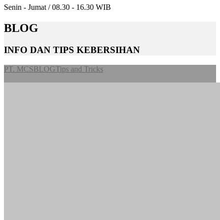
Senin - Jumat / 08.30 - 16.30 WIB
BLOG
INFO DAN TIPS KEBERSIHAN
PT. MCS
BLOG
Tips and Tricks
Asisten Rumah Tangga Anda
Pulang Kampung? Gunakan Saja Jasa Cleaning Service Rumah!