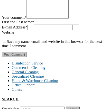
Your comment
*
First and Last name
*
E-mail Address
*
Website
Save my name, email, and website in this browser for the next
time I comment.
Disinfection Service
Commercial Cleaning
General Cleaning
Specialized Cleaning
Home & Warehouse Cleaning
Office Support
Others
SEARCH
Search for: