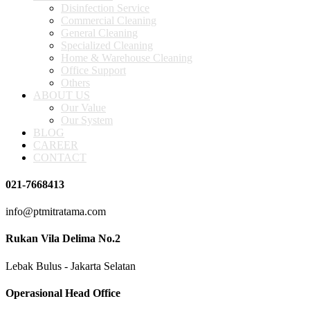
Disinfection Service
Commercial Cleaning
General Cleaning
Specialized Cleaning
Home & Warehouse Cleaning
Office Support
Others
ABOUT US
Our Value
Our System
BLOG
CAREER
CONTACT
021-7668413
info@ptmitratama.com
Rukan Vila Delima No.2
Lebak Bulus - Jakarta Selatan
Operasional Head Office