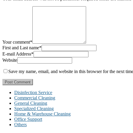
Your comment
*
First and Last name
*
E-mail Address
*
Website
Save my name, email, and website in this browser for the next tim
Disinfection Service
Commercial Cleaning
General Cleaning
Specialized Cleaning
Home & Warehouse Cleaning
Office Support
Others