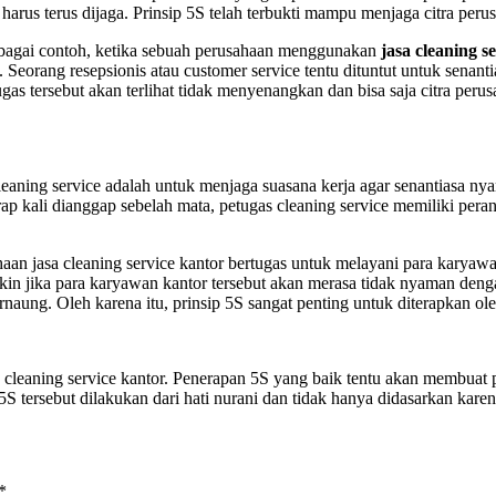
arus terus dijaga. Prinsip 5S telah terbukti mampu menjaga citra peru
 Sebagai contoh, ketika sebuah perusahaan menggunakan
jasa cleaning s
t. Seorang resepsionis atau customer service tentu dituntut untuk sen
gas tersebut akan terlihat tidak menyenangkan dan bisa saja citra peru
leaning service adalah untuk menjaga suasana kerja agar senantiasa ny
ap kali dianggap sebelah mata, petugas cleaning service memiliki pera
haan jasa cleaning service kantor bertugas untuk melayani para karyaw
in jika para karyawan kantor tersebut akan merasa tidak nyaman denga
naung. Oleh karena itu, prinsip 5S sangat penting untuk diterapkan ole
a cleaning service kantor. Penerapan 5S yang baik tentu akan membuat
5S tersebut dilakukan dari hati nurani dan tidak hanya didasarkan karen
*