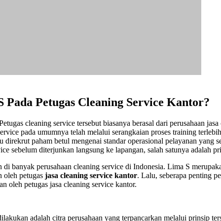
S Pada Petugas Cleaning Service Kantor?
tugas cleaning service tersebut biasanya berasal dari perusahaan jasa c
service pada umumnya telah melalui serangkaian proses training terleb
aru direkrut paham betul mengenai standar operasional pelayanan yang s
ice sebelum diterjunkan langsung ke lapangan, salah satunya adalah pr
an di banyak perusahaan cleaning service di Indonesia. Lima S merupa
an oleh petugas
jasa cleaning service kantor
. Lalu, seberapa penting p
n oleh petugas jasa cleaning service kantor.
lakukan adalah citra perusahaan yang terpancarkan melalui prinsip ter