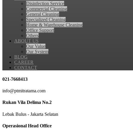
Disinfection Service
Commercial Cleaning
General Cleaning
Specialized Cleaning
Home & Warehouse Cleaning
Office Support
Others
ABOUT US
Our Value
Our System
BLOG
CAREER
CONTACT
021-7668413
info@ptmitratama.com
Rukan Vila Delima No.2
Lebak Bulus - Jakarta Selatan
Operasional Head Office