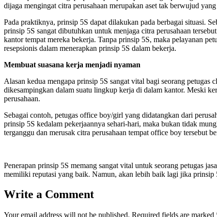
dijaga mengingat citra perusahaan merupakan aset tak berwujud yang h
Pada praktiknya, prinsip 5S dapat dilakukan pada berbagai situasi.
prinsip 5S sangat dibutuhkan untuk menjaga citra perusahaan tersebu
kantor tempat mereka bekerja. Tanpa prinsip 5S, maka pelayanan petu
resepsionis dalam menerapkan prinsip 5S dalam bekerja.
Membuat suasana kerja menjadi nyaman
Alasan kedua mengapa prinsip 5S sangat vital bagi seorang petugas c
dikesampingkan dalam suatu lingkup kerja di dalam kantor. Meski ker
perusahaan.
Sebagai contoh, petugas office boy/girl yang didatangkan dari perusa
prinsip 5S kedalam pekerjaannya sehari-hari, maka bukan tidak mungk
terganggu dan merusak citra perusahaan tempat office boy tersebut ber
Penerapan prinsip 5S memang sangat vital untuk seorang petugas jas
memiliki reputasi yang baik. Namun, akan lebih baik lagi jika prinsip 
Write a Comment
Your email address will not be published.
Required fields are marked