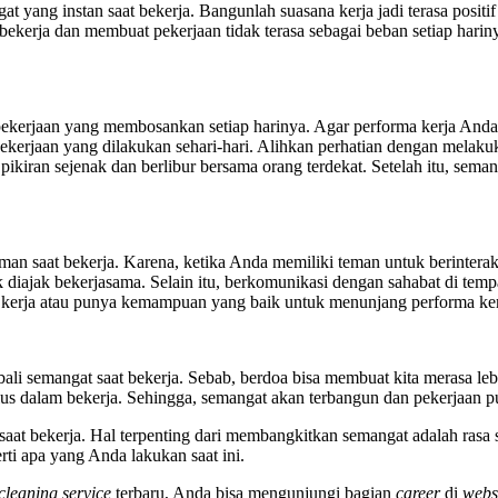
at yang instan saat bekerja. Bangunlah suasana kerja jadi terasa posi
kerja dan membuat pekerjaan tidak terasa sebagai beban setiap harinya
s pekerjaan yang membosankan setiap harinya. Agar performa kerja And
pekerjaan yang dilakukan sehari-hari. Alihkan perhatian dengan melaku
pikiran sejenak dan berlibur bersama orang terdekat. Setelah itu, seman
n saat bekerja. Karena, ketika Anda memiliki teman untuk berinteraksi 
k diajak bekerjasama. Selain itu, berkomunikasi dengan sahabat di tem
t kerja atau punya kemampuan yang baik untuk menunjang performa ke
li semangat saat bekerja. Sebab, berdoa bisa membuat kita merasa lebi
ulus dalam bekerja. Sehingga, semangat akan terbangun dan pekerjaan 
at bekerja. Hal terpenting dari membangkitkan semangat adalah rasa sy
i apa yang Anda lakukan saat ini.
cleaning service
terbaru, Anda bisa mengunjungi bagian
career
di
webs