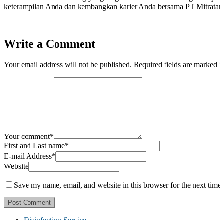
keterampilan Anda dan kembangkan karier Anda bersama PT Mitratam
Write a Comment
Your email address will not be published.
Required fields are marked
Your comment
*
First and Last name
*
E-mail Address
*
Website
Save my name, email, and website in this browser for the next tim
Disinfection Service