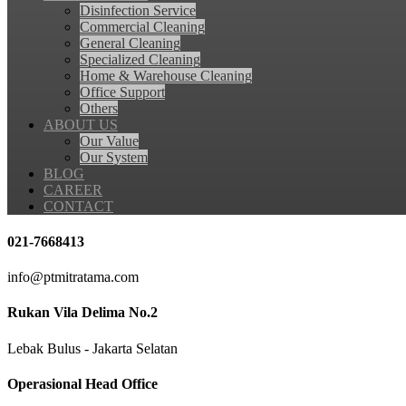
Disinfection Service
Commercial Cleaning
General Cleaning
Specialized Cleaning
Home & Warehouse Cleaning
Office Support
Others
ABOUT US
Our Value
Our System
BLOG
CAREER
CONTACT
021-7668413
info@ptmitratama.com
Rukan Vila Delima No.2
Lebak Bulus - Jakarta Selatan
Operasional Head Office