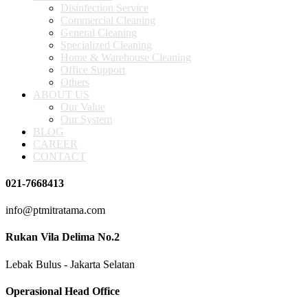
Disinfection Service
Commercial Cleaning
General Cleaning
Specialized Cleaning
Home & Warehouse Cleaning
Office Support
Others
ABOUT US
Our Value
Our System
BLOG
CAREER
CONTACT
021-7668413
info@ptmitratama.com
Rukan Vila Delima No.2
Lebak Bulus - Jakarta Selatan
Operasional Head Office