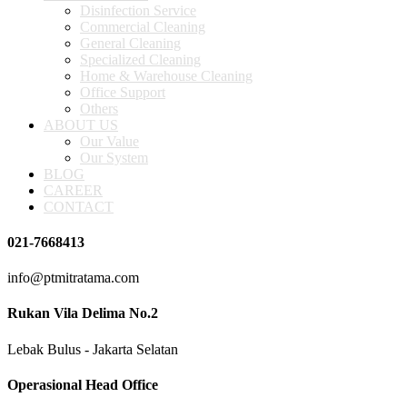
Disinfection Service
Commercial Cleaning
General Cleaning
Specialized Cleaning
Home & Warehouse Cleaning
Office Support
Others
ABOUT US
Our Value
Our System
BLOG
CAREER
CONTACT
021-7668413
info@ptmitratama.com
Rukan Vila Delima No.2
Lebak Bulus - Jakarta Selatan
Operasional Head Office