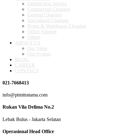
Disinfection Service
Commercial Cleaning
General Cleaning
Specialized Cleaning
Home & Warehouse Cleaning
Office Support
Others
ABOUT US
Our Value
Our System
BLOG
CAREER
CONTACT
021-7668413
info@ptmitratama.com
Rukan Vila Delima No.2
Lebak Bulus - Jakarta Selatan
Operasional Head Office