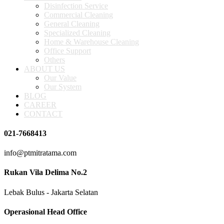
Disinfection Service
Commercial Cleaning
General Cleaning
Specialized Cleaning
Home & Warehouse Cleaning
Office Support
Others
ABOUT US
Our Value
Our System
BLOG
CAREER
CONTACT
021-7668413
info@ptmitratama.com
Rukan Vila Delima No.2
Lebak Bulus - Jakarta Selatan
Operasional Head Office