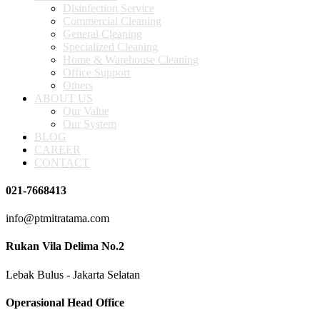
Disinfection Service
Commercial Cleaning
General Cleaning
Specialized Cleaning
Home & Warehouse Cleaning
Office Support
Others
ABOUT US
Our Value
Our System
BLOG
CAREER
CONTACT
021-7668413
info@ptmitratama.com
Rukan Vila Delima No.2
Lebak Bulus - Jakarta Selatan
Operasional Head Office