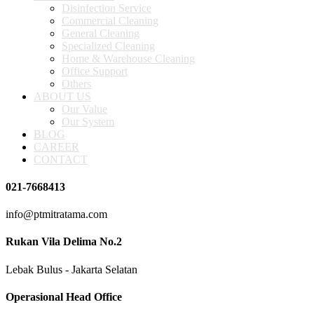
Disinfection Service
Commercial Cleaning
General Cleaning
Specialized Cleaning
Home & Warehouse Cleaning
Office Support
Others
ABOUT US
Our Value
Our System
BLOG
CAREER
CONTACT
021-7668413
info@ptmitratama.com
Rukan Vila Delima No.2
Lebak Bulus - Jakarta Selatan
Operasional Head Office