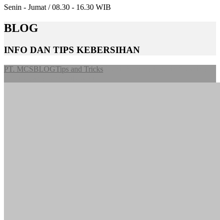
Senin - Jumat / 08.30 - 16.30 WIB
BLOG
INFO DAN TIPS KEBERSIHAN
PT. MCS
BLOG
Tips and Tricks
6 Jenis & Fungsi Mesin Cleaning
Service yang Perlu Diketahui